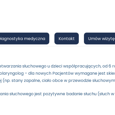
Diagnostyka medyczna
Kontakt
Umów wizytę
warzania słuchowego u dzieci współpracujących, od 6 ro
tolaryngolog – dla nowych Pacjentów wymagane jest skier
 (np. stany zapalne, ciało obce w przewodzie słuchowym,
nia słuchowego jest pozytywne badanie słuchu (słuch w