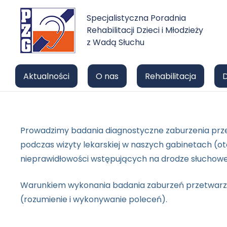
Specjalistyczna Poradnia
Rehabilitacji Dzieci i Młodzieży
z Wadą Słuchu
Aktualności
O nas
Rehabilitacja
Prowadzimy badania diagnostyczne zaburzenia przet
podczas wizyty lekarskiej w naszych gabinetach (o
nieprawidłowości wstępujących na drodze słuchowej
Warunkiem wykonania badania zaburzeń przetwarza
(rozumienie i wykonywanie poleceń).